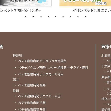
イオンペット会員について
ペテモグルーミング
覧
医療
神奈川
北海道
・
ペテモ動物病院 キテラプラザ青葉台
・
ペ
千葉県
・
ペテモどうぶつ医療センター 相模原 サテライト座間
・
ペ
・
ペテモ動物病院 テラスモール湘南
東京都
福井
・
東
・
ペテモ動物病院 福井
・
ペ
愛知
ン
・
ペテモ動物病院 ナゴヤドーム前
神奈川
・
ペテモ動物病院 千種
・
ペ
・
ペテモ動物病院 熱田
愛知県