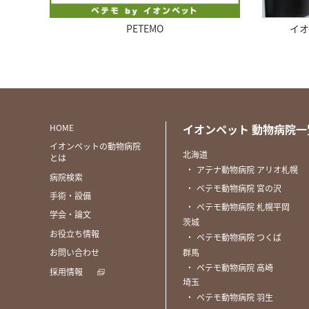
イオンペット動物医療センター
イオンペット 動物病院一
HOME
イオンペットの動物病院
北海道
とは
・
アテナ動物病院 アリオ札幌
病院検索
・
ペテモ動物病院 宮の沢
手術・設備
・
ペテモ動物病院 札幌平岡
学会・論文
茨城
お役立ち情報
・
ペテモ動物病院 つくば
群馬
お問い合わせ
・
ペテモ動物病院 高崎
採用情報
埼玉
・
ペテモ動物病院 羽生