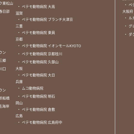
ク東松山
・
ペ
・
ペテモ動物病院 大高
春日部
大阪府
滋賀
・
ル
・
ペテモ動物病院 ブランチ大津京
三重
・
グ
・
ペテモ動物病院 東員
・
ダ
京都
・
ペテモ動物病院 イオンモールKYOTO
ウン
・
ペテモ動物病院 京都桂川
三郷
・
ペテモ動物病院 久御山
大阪
川口
・
ペテモ動物病院 大日
兵庫
・
ムコ動物病院
ウン
・
ペテモ動物病院 明石
新船橋
岡山
毛海岸
・
ペテモ動物病院 倉敷
広島
・
ペテモ動物病院 広島府中