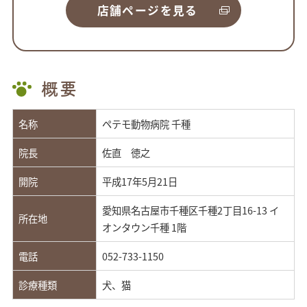
店舗ページを見る
概要
名称
ペテモ動物病院 千種
院長
佐直 徳之
開院
平成17年5月21日
愛知県名古屋市千種区千種2丁目16-13 イ
所在地
オンタウン千種 1階
電話
052-733-1150
診療種類
犬、猫