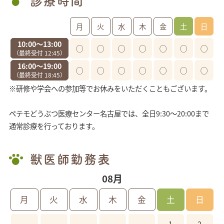
診療時間
診療時間
月
火
水
木
金
土
日
10:00〜13:00
◯
◯
◯
◯
◯
◯
◯
（最終受付 12:45）
16:00〜19:00
◯
◯
◯
◯
◯
◯
◯
（最終受付 18:45）
※研修や学会への参加等でお休みをいただくこともございます。
ペテモどうぶつ医療センター名古屋では、全日9:30～20:00まで
通常診療を行っております。
獣医師勤務表
08月
月
火
水
木
金
土
日
1
2