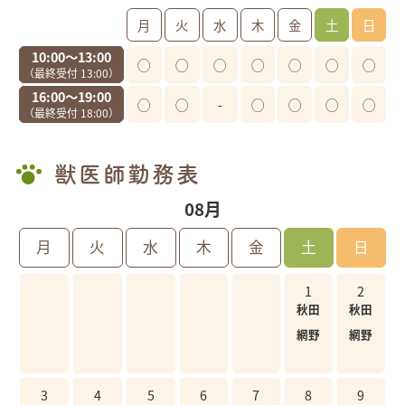
診療時間
月
火
水
木
金
土
日
10:00〜13:00
◯
◯
◯
◯
◯
◯
◯
（最終受付 13:00）
16:00〜19:00
◯
◯
-
◯
◯
◯
◯
（最終受付 18:00）
獣医師勤務表
08月
月
火
水
木
金
土
日
1
2
秋田
秋田
網野
網野
3
4
5
6
7
8
9